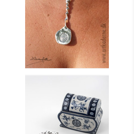
TAIN HALSSMYKKE I
SØLV
Se detajler
KISTEFORMET KRUKKE
MED LÅG
Se detajler