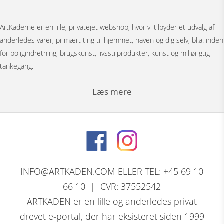
ArtKaderne er en lille, privatejet webshop, hvor vi tilbyder et udvalg af
anderledes varer, primært ting til hjemmet, haven og dig selv, bl.a. inden
for boligindretning, brugskunst, livsstilprodukter, kunst og miljørigtig
tankegang.
Læs mere
Under menuen ”Møbler” har vi Japanske foldevægge, bronzestøbte
bordunderstel, spejle, pufs og tæpper.
Bag menuen ”Figurer” gemmer der sig et stort udvalg af
nøddeknækkerfigurer i træ med dekoration, store og små nutcracker
INFO@ARTKADEN.COM ELLER TEL: +45 69 10
modeller. Vi har bronzefigurer, dyrefigurer, figurer i resin, Thai figurer,
66 10 | CVR: 37552542
Tranepar i bronze og retro træfigurer.
ARTKADEN er en lille og anderledes privat
drevet e-portal, der har eksisteret siden 1999
David Marshall, den skotsk / spanske skulptørs komplette program af