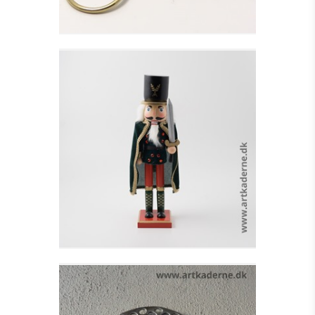
SOLDAT M.GRØN
KAPPE OG SVÆRD
Se detajler