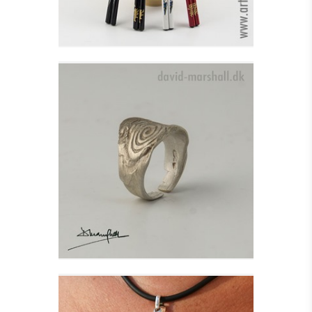
IONA FINGERRING I
SØLV
Se detajler