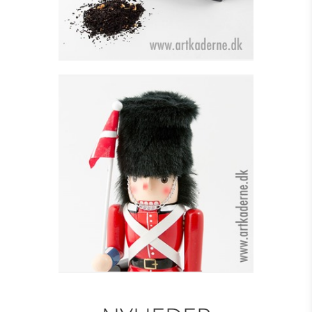
GARDER - RØD M. FLAG
H=30 CM
Se detajler