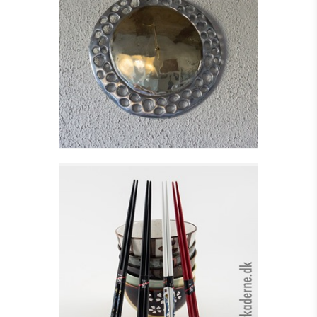
VÆGUR - RADIUM
WALL
Se detajler
SÆT MED SPISEPINDE I
TRÆ
Se detajler