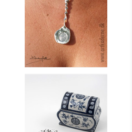
TAIN HALSSMYKKE I
SØLV
Se detajler
KISTEFORMET KRUKKE
MED LÅG
Se detajler