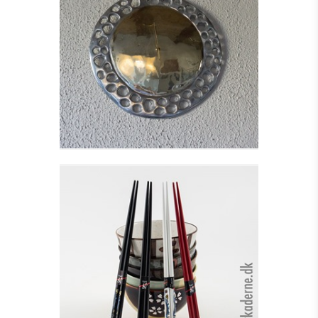
VÆGUR - RADIUM
WALL
Se detajler
SÆT MED SPISEPINDE I
TRÆ
Se detajler