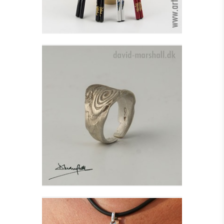
IONA FINGERRING I
SØLV
Se detajler