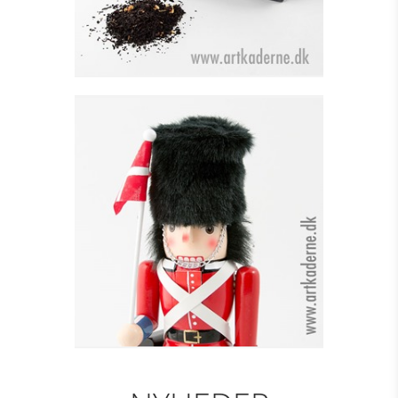
GARDER - RØD M. FLAG
H=30 CM
Se detajler