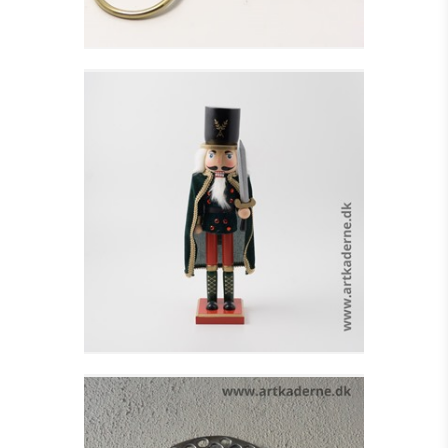
SOLDAT M.GRØN
KAPPE OG SVÆRD
Se detajler