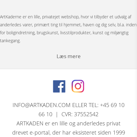
ArtKaderne er en lille, privatejet webshop, hvor vi tilbyder et udvalg af
anderledes varer, primært ting til hjemmet, haven og dig selv, bl.a. inden
for boligindretning, brugskunst, livsstilprodukter, kunst og miljørigtig
tankegang.
Læs mere
Under menuen ”Møbler” har vi Japanske foldevægge, bronzestøbte
bordunderstel, spejle, pufs og tæpper.
Bag menuen ”Figurer” gemmer der sig et stort udvalg af
nøddeknækkerfigurer i træ med dekoration, store og små nutcracker
INFO@ARTKADEN.COM ELLER TEL: +45 69 10
modeller. Vi har bronzefigurer, dyrefigurer, figurer i resin, Thai figurer,
66 10 | CVR: 37552542
Tranepar i bronze og retro træfigurer.
ARTKADEN er en lille og anderledes privat
drevet e-portal, der har eksisteret siden 1999
David Marshall, den skotsk / spanske skulptørs komplette program af