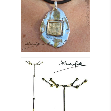
KILLIANE HALSSMYKKE
I SØLV
Se detajler
STUMTJENER - KNOT
Se detajler