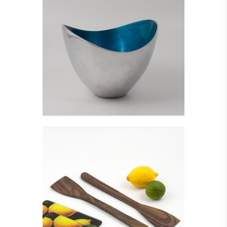
ALUMINIUM SKÅL,
TURKIS - HØJ
Se detajler
SPADEFORMET
SALATBESTIK
Se detajler