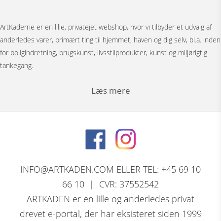
ArtKaderne er en lille, privatejet webshop, hvor vi tilbyder et udvalg af
anderledes varer, primært ting til hjemmet, haven og dig selv, bl.a. inden
for boligindretning, brugskunst, livsstilprodukter, kunst og miljørigtig
tankegang.
Læs mere
Under menuen ”Møbler” har vi Japanske foldevægge, bronzestøbte
bordunderstel, spejle, pufs og tæpper.
Bag menuen ”Figurer” gemmer der sig et stort udvalg af
nøddeknækkerfigurer i træ med dekoration, store og små nutcracker
INFO@ARTKADEN.COM ELLER TEL: +45 69 10
modeller. Vi har bronzefigurer, dyrefigurer, figurer i resin, Thai figurer,
66 10 | CVR: 37552542
Tranepar i bronze og retro træfigurer.
ARTKADEN er en lille og anderledes privat
drevet e-portal, der har eksisteret siden 1999
David Marshall, den skotsk / spanske skulptørs komplette program af