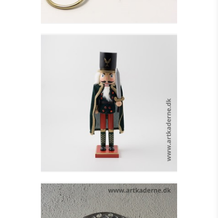
SOLDAT M.GRØN
KAPPE OG SVÆRD
Se detajler