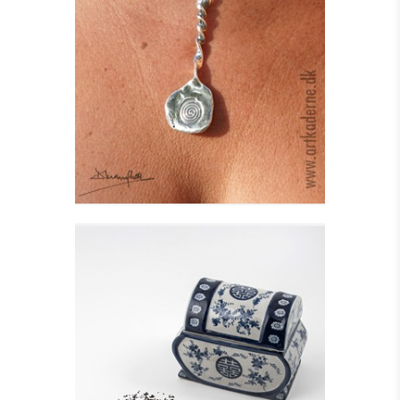
TAIN HALSSMYKKE I
SØLV
Se detajler
KISTEFORMET KRUKKE
MED LÅG
Se detajler