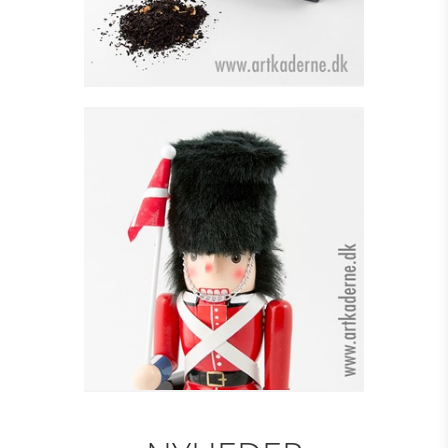
GARDER - RØD M. FLAG
H=30 CM
Se detajler