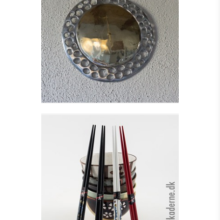
VÆGUR - RADIUM
WALL
Se detajler
SÆT MED SPISEPINDE I
TRÆ
Se detajler