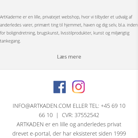
ArtKaderne er en lille, privatejet webshop, hvor vi tilbyder et udvalg af
anderledes varer, primært ting til hjemmet, haven og dig selv, bl.a. inden
for boligindretning, brugskunst, livsstilprodukter, kunst og miljørigtig
tankegang.
Læs mere
Under menuen ”Møbler” har vi Japanske foldevægge, bronzestøbte
bordunderstel, spejle, pufs og tæpper.
Bag menuen ”Figurer” gemmer der sig et stort udvalg af
nøddeknækkerfigurer i træ med dekoration, store og små nutcracker
INFO@ARTKADEN.COM ELLER TEL: +45 69 10
modeller. Vi har bronzefigurer, dyrefigurer, figurer i resin, Thai figurer,
66 10 | CVR: 37552542
Tranepar i bronze og retro træfigurer.
ARTKADEN er en lille og anderledes privat
drevet e-portal, der har eksisteret siden 1999
David Marshall, den skotsk / spanske skulptørs komplette program af