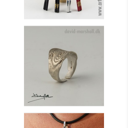
IONA FINGERRING I
SØLV
Se detajler