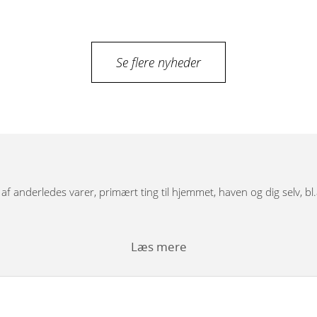
Se flere nyheder
g af anderledes varer, primært ting til hjemmet, haven og dig selv, bl
Læs mere
bordunderstel, spejle, pufs og tæpper.
rfigurer i træ med dekoration, store og små nutcracker modeller. Vi