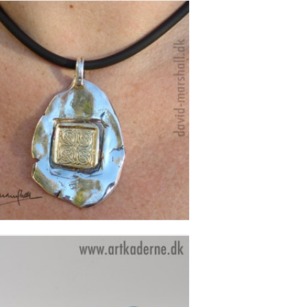
KILLIANE HALSSMYKKE I
SØLV
Se detajler