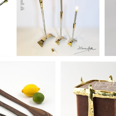
LYSESTAGE MEDIAVAL
A
CANDELABRA I
Se detajler
PADEFORMET
LYSESTAGE TIL BL
SALATBESTIK
SQUARE
Se detajler
Se detajler