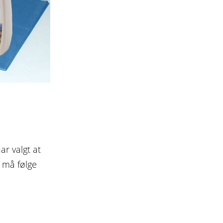
r valgt at
 må følge