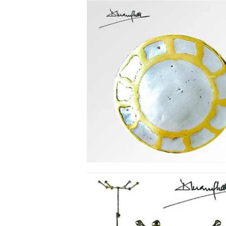
DÆKKETALLERKEN -
MARGARITA
Se detajler