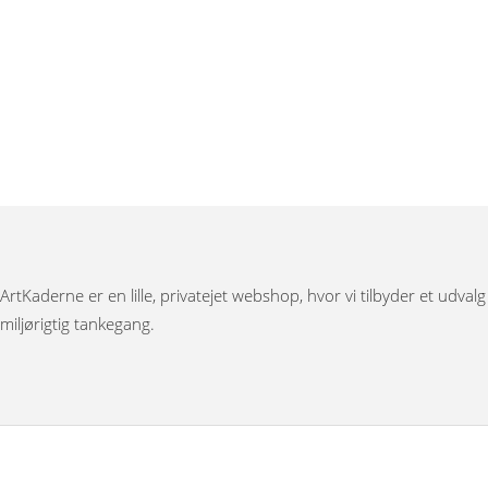
ArtKaderne er en lille, privatejet webshop, hvor vi tilbyder et udval
miljørigtig tankegang.
Under menuen ”Møbler” har vi Japanske foldevægge, bronzestøbte 
Bag menuen ”Figurer” gemmer der sig et stort udvalg af nøddeknække