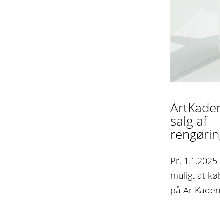
ArtKade
salg af
rengørin
Pr. 1.1.2025
muligt at k
på ArtKade