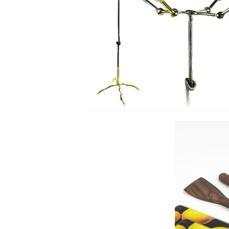
STUMTJENER - KNOT
Se detajler
S