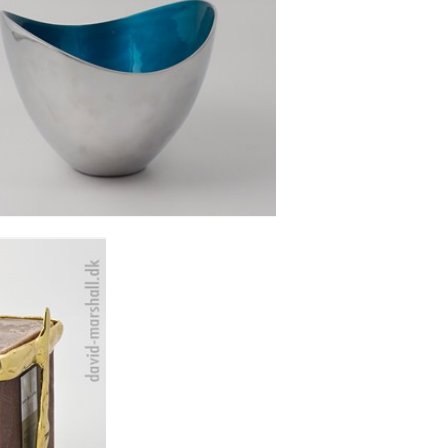
LUMINIUM SKÅL, TURKIS -
HØJ
Se detajler
OKLYS -