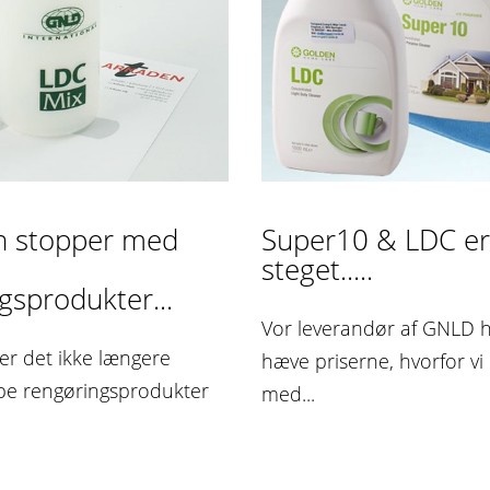
n stopper med
Super10 & LDC er
steget.....
gsprodukter...
Vor leverandør af GNLD ha
 er det ikke længere
hæve priserne, hvorfor vi
øbe rengøringsprodukter
med...
n