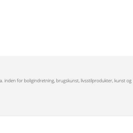
.a. inden for boligindretning, brugskunst, livsstilprodukter, kunst og
 har bronzefigurer, dyrefigurer, figurer i resin, Thai figurer,