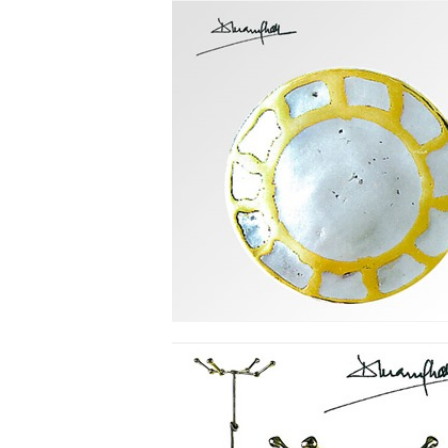
DÆKKETALLERKEN -
MARGARITA
Se detajler