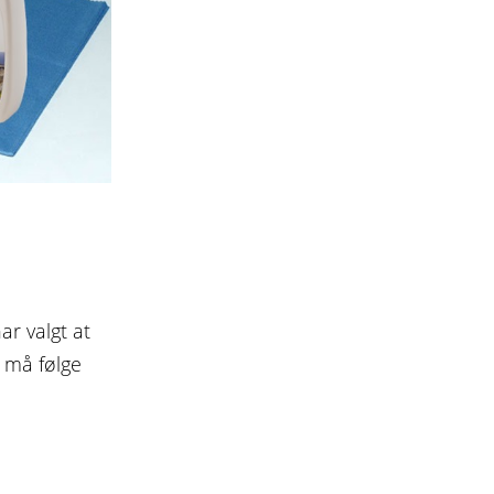
r valgt at
 må følge