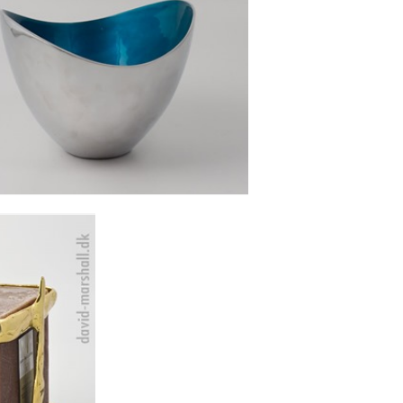
LUMINIUM SKÅL, TURKIS -
HØJ
Se detajler
OKLYS -