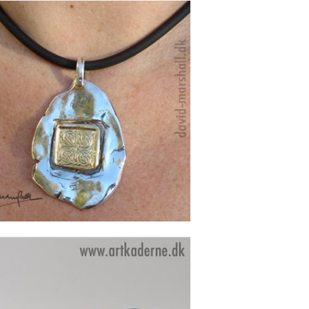
KILLIANE HALSSMYKKE I
SØLV
Se detajler