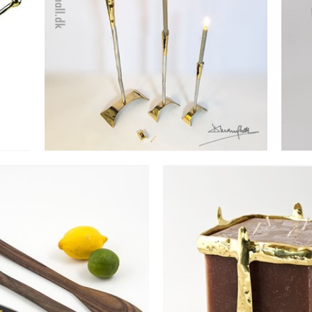
LYSESTAGE MEDIAVAL
A
CANDELABRA I
Se detajler
PADEFORMET
LYSESTAGE TIL BL
SALATBESTIK
SQUARE
Se detajler
Se detajler