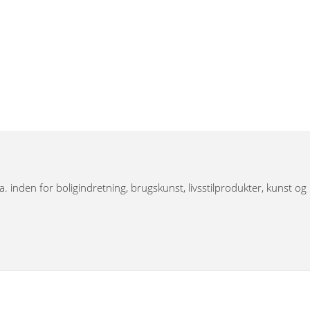
.a. inden for boligindretning, brugskunst, livsstilprodukter, kunst og
 har bronzefigurer, dyrefigurer, figurer i resin, Thai figurer,