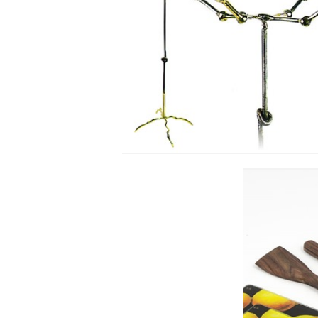
STUMTJENER - KNOT
Se detajler
S