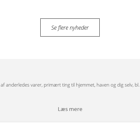
Se flere nyheder
g af anderledes varer, primært ting til hjemmet, haven og dig selv, bl
Læs mere
bordunderstel, spejle, pufs og tæpper.
rfigurer i træ med dekoration, store og små nutcracker modeller. Vi