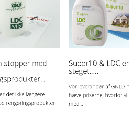
n stopper med
Super10 & LDC er
steget.....
gsprodukter...
Vor leverandør af GNLD ha
 er det ikke længere
hæve priserne, hvorfor vi
øbe rengøringsprodukter
med...
n