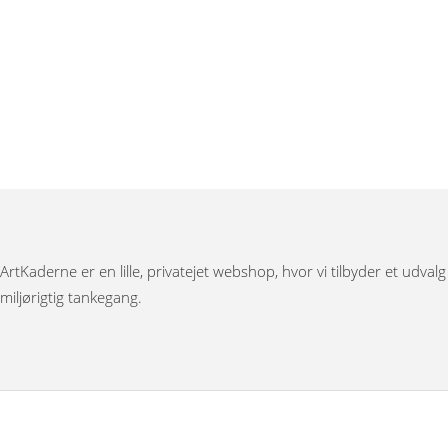
ArtKaderne er en lille, privatejet webshop, hvor vi tilbyder et udval
miljørigtig tankegang.
Under menuen ”Møbler” har vi Japanske foldevægge, bronzestøbte 
Bag menuen ”Figurer” gemmer der sig et stort udvalg af nøddeknække