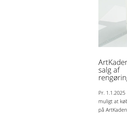
ArtKade
salg af
rengørin
Pr. 1.1.2025
muligt at k
på ArtKade