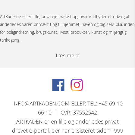
ArtKaderne er en lille, privatejet webshop, hvor vi tilbyder et udvalg af
anderledes varer, primært ting til hjemmet, haven og dig selv, bl.a. inden
for boligindretning, brugskunst, livsstilprodukter, kunst og miljørigtig
tankegang.
Læs mere
Under menuen ”Møbler” har vi Japanske foldevægge, bronzestøbte
bordunderstel, spejle, pufs og tæpper.
Bag menuen ”Figurer” gemmer der sig et stort udvalg af
nøddeknækkerfigurer i træ med dekoration, store og små nutcracker
INFO@ARTKADEN.COM ELLER TEL: +45 69 10
modeller. Vi har bronzefigurer, dyrefigurer, figurer i resin, Thai figurer,
66 10 | CVR: 37552542
Tranepar i bronze og retro træfigurer.
ARTKADEN er en lille og anderledes privat
drevet e-portal, der har eksisteret siden 1999
David Marshall, den skotsk / spanske skulptørs komplette program af