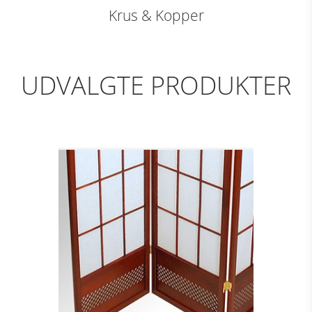
Krus & Kopper
UDVALGTE PRODUKTER
3-FLØJET
FOLDESKÆRM M.
KANT, BRUN
Se detajler