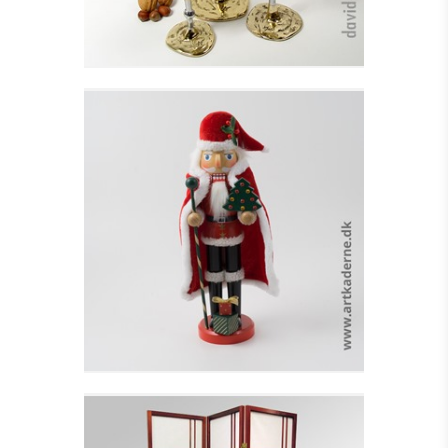
JULEMAND M.
JULETRÆ, GAVER OG
RØD KAPPE
Se detajler