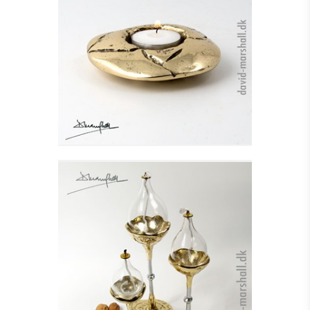
FYRFADSSTAGE,
TORTUGA I, MESSING
Se detajler
OLIELAMPE I GLAS -
LILLE
Se detajler