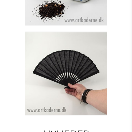
DANSEVIFTE, LILLE I
STOF - SORT
Se detajler