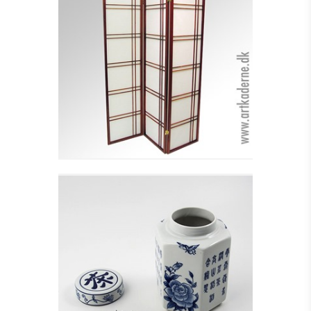
3-FLØJET FOLDEVÆG -
MAHOGNI DBB. -
UDSOLGT
Se detajler
SEKSKANTET
OPBEVARINGSKRUKKE
Se detajler