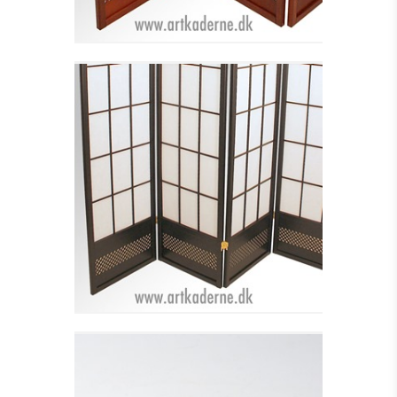
4-DELT SORT
SHOJISKÆRM MED
KANT - UDSOLGT
Se detajler