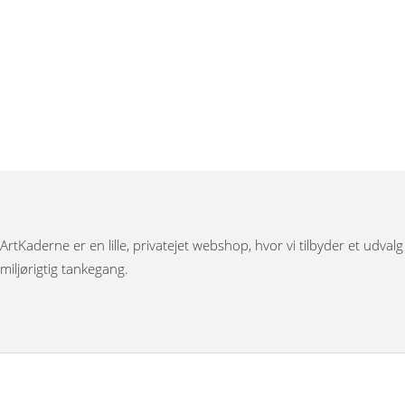
ArtKaderne er en lille, privatejet webshop, hvor vi tilbyder et udval
miljørigtig tankegang.
Under menuen ”Møbler” har vi Japanske foldevægge, bronzestøbte 
Bag menuen ”Figurer” gemmer der sig et stort udvalg af nøddeknække