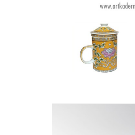
TE KRUS GULT M.
DEKORATION
Se detajler