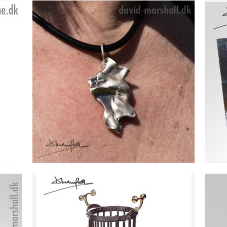
PHIL ET STORT
HALSSMYKKE I SØLV, SA
Se detajler