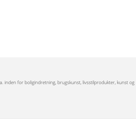
.a. inden for boligindretning, brugskunst, livsstilprodukter, kunst og
 har bronzefigurer, dyrefigurer, figurer i resin, Thai figurer,