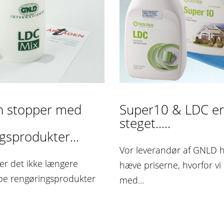
n stopper med
Super10 & LDC er
steget.....
gsprodukter...
Vor leverandør af GNLD ha
 er det ikke længere
hæve priserne, hvorfor vi
øbe rengøringsprodukter
med...
n