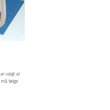
r valgt at
 må følge