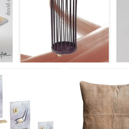
A
PARAPLYSTATIV - GRILL
Se detajler
 TROPHY STICK I
LÆDERPUDE, A
Se detajler
Se detajler