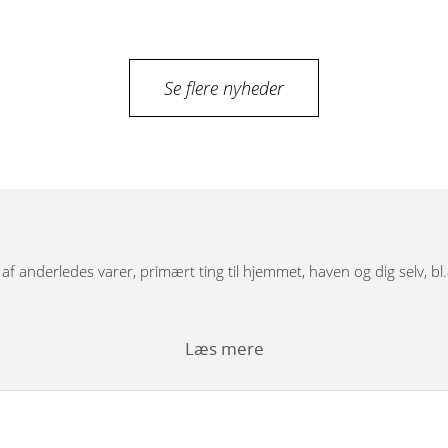
Se flere nyheder
g af anderledes varer, primært ting til hjemmet, haven og dig selv, bl
Læs mere
bordunderstel, spejle, pufs og tæpper.
rfigurer i træ med dekoration, store og små nutcracker modeller. Vi