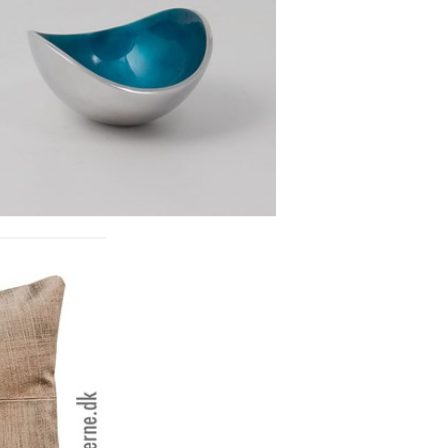
LUMINIUM SKÅL, TURKIS -
LILLE
Se detajler
NKARA