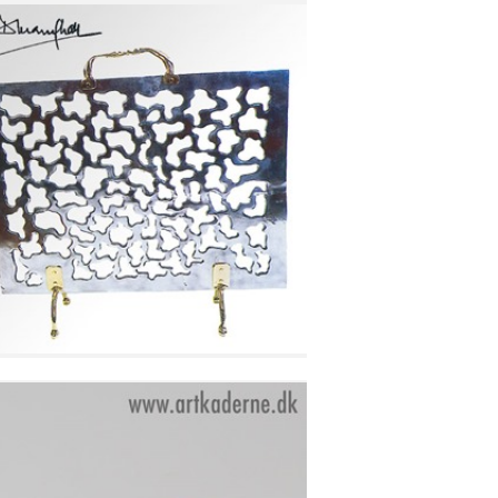
GNISTFANG I ALUMINIUM
Se detajler