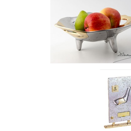
SKÅL PÅ 3 BEN, SWEET
BOWL
Se detajler
GOLF