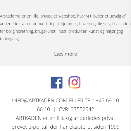
ArtKaderne er en lille, privatejet webshop, hvor vi tilbyder et udvalg af
anderledes varer, primært ting til hjemmet, haven og dig selv, bl.a. inden
for boligindretning, brugskunst, livsstilprodukter, kunst og miljørigtig
tankegang.
Læs mere
Under menuen ”Møbler” har vi Japanske foldevægge, bronzestøbte
bordunderstel, spejle, pufs og tæpper.
Bag menuen ”Figurer” gemmer der sig et stort udvalg af
nøddeknækkerfigurer i træ med dekoration, store og små nutcracker
INFO@ARTKADEN.COM ELLER TEL: +45 69 10
modeller. Vi har bronzefigurer, dyrefigurer, figurer i resin, Thai figurer,
66 10 | CVR: 37552542
Tranepar i bronze og retro træfigurer.
ARTKADEN er en lille og anderledes privat
drevet e-portal, der har eksisteret siden 1999
David Marshall, den skotsk / spanske skulptørs komplette program af