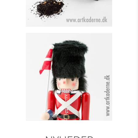
GARDER - RØD M. FLAG
H=30 CM
Se detajler