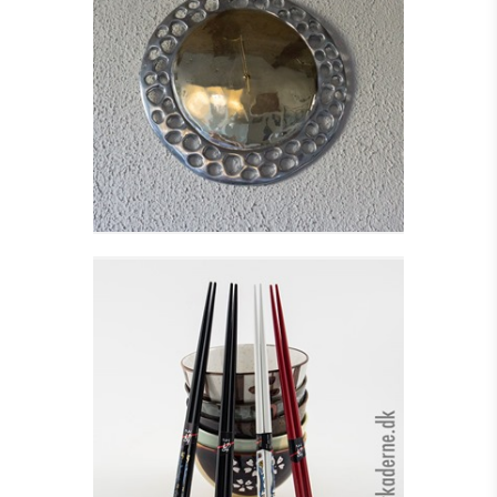
VÆGUR - RADIUM
WALL
Se detajler
SÆT MED SPISEPINDE I
TRÆ
Se detajler