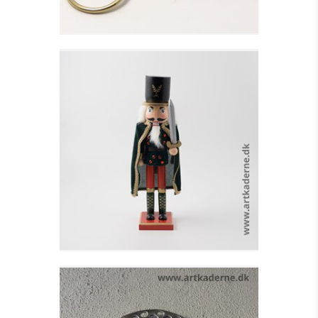
SOLDAT M.GRØN
KAPPE OG SVÆRD
Se detajler