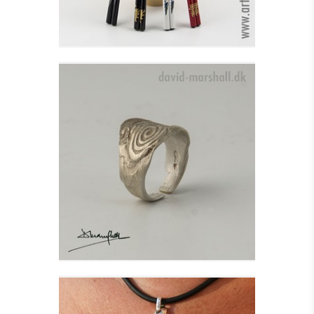
IONA FINGERRING I
SØLV
Se detajler