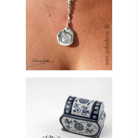
TAIN HALSSMYKKE I
SØLV
Se detajler
KISTEFORMET KRUKKE
MED LÅG
Se detajler