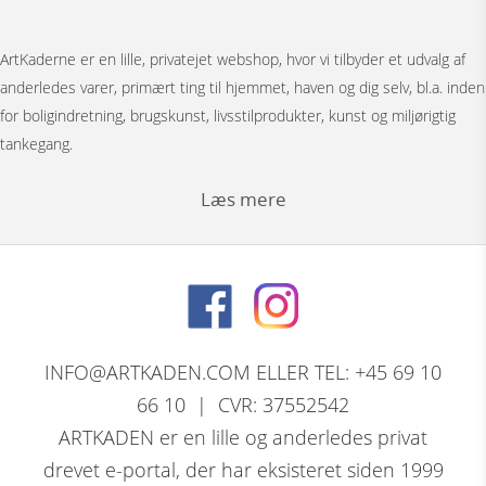
ArtKaderne er en lille, privatejet webshop, hvor vi tilbyder et udvalg af
anderledes varer, primært ting til hjemmet, haven og dig selv, bl.a. inden
for boligindretning, brugskunst, livsstilprodukter, kunst og miljørigtig
tankegang.
Læs mere
Under menuen ”Møbler” har vi Japanske foldevægge, bronzestøbte
bordunderstel, spejle, pufs og tæpper.
Bag menuen ”Figurer” gemmer der sig et stort udvalg af
nøddeknækkerfigurer i træ med dekoration, store og små nutcracker
INFO@ARTKADEN.COM ELLER TEL: +45 69 10
modeller. Vi har bronzefigurer, dyrefigurer, figurer i resin, Thai figurer,
66 10 | CVR: 37552542
Tranepar i bronze og retro træfigurer.
ARTKADEN er en lille og anderledes privat
drevet e-portal, der har eksisteret siden 1999
David Marshall, den skotsk / spanske skulptørs komplette program af