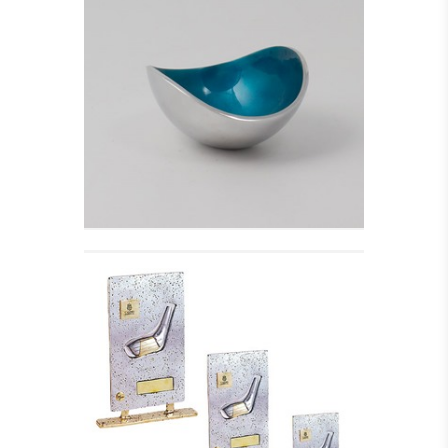
ALUMINIUM SKÅL,
TURKIS - LILLE
Se detajler
GOLF TROPHY STICK I
Se detajler