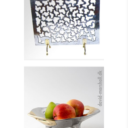
GNISTFANG I
ALUMINIUM
Se detajler
SKÅL PÅ 3 BEN, SWEET
BOWL
Se detajler