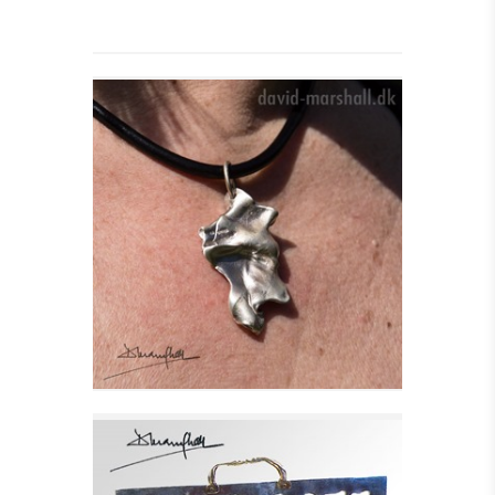
PHIL ET STORT
HALSSMYKKE I SØLV,
SA
Se detajler