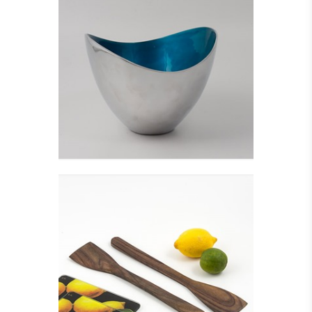
ALUMINIUM SKÅL,
TURKIS - HØJ
Se detajler
SPADEFORMET
SALATBESTIK
Se detajler