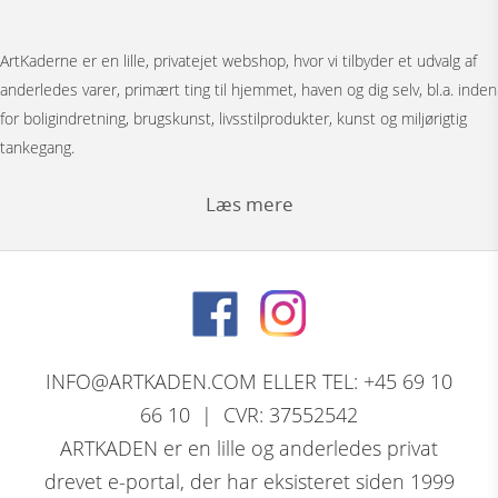
ArtKaderne er en lille, privatejet webshop, hvor vi tilbyder et udvalg af
anderledes varer, primært ting til hjemmet, haven og dig selv, bl.a. inden
for boligindretning, brugskunst, livsstilprodukter, kunst og miljørigtig
tankegang.
Læs mere
Under menuen ”Møbler” har vi Japanske foldevægge, bronzestøbte
bordunderstel, spejle, pufs og tæpper.
Bag menuen ”Figurer” gemmer der sig et stort udvalg af
nøddeknækkerfigurer i træ med dekoration, store og små nutcracker
INFO@ARTKADEN.COM ELLER TEL: +45 69 10
modeller. Vi har bronzefigurer, dyrefigurer, figurer i resin, Thai figurer,
66 10 | CVR: 37552542
Tranepar i bronze og retro træfigurer.
ARTKADEN er en lille og anderledes privat
drevet e-portal, der har eksisteret siden 1999
David Marshall, den skotsk / spanske skulptørs komplette program af