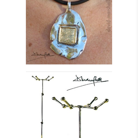
KILLIANE HALSSMYKKE
I SØLV
Se detajler
STUMTJENER - KNOT
Se detajler